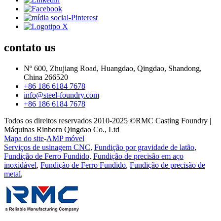
contato
us
Nº 600, Zhujiang Road, Huangdao, Qingdao, Shandong,
China 266520
+86 186 6184 7678
info@steel-foundry.com
+86 186 6184 7678
Todos os direitos reservados 2010-2025 ©RMC Casting Foundry |
Máquinas Rinborn Qingdao Co., Ltd
Mapa do site
-
AMP móvel
Serviços de usinagem CNC
,
Fundição por gravidade de latão
,
Fundição de Ferro Fundido
,
Fundição de precisão em aço
inoxidável
,
Fundição de Ferro Fundido
,
Fundição de precisão de
metal
,