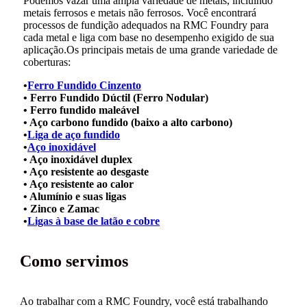
Podemos vazar uma ampla variedade de metais, incluindo
metais ferrosos e metais não ferrosos. Você encontrará
processos de fundição adequados na RMC Foundry para
cada metal e liga com base no desempenho exigido de sua
aplicação.
Os principais metais de uma grande variedade de
coberturas:
•
Ferro Fundido Cinzento
• Ferro Fundido Dúctil (Ferro Nodular)
• Ferro fundido maleável
• Aço carbono fundido (baixo a alto carbono)
•
Liga de aço fundido
•
Aço inoxidável
• Aço inoxidável duplex
• Aço resistente ao desgaste
• Aço resistente ao calor
• Alumínio e suas ligas
• Zinco e Zamac
•
Ligas à base de latão e cobre
Como servimos
Ao trabalhar com a RMC Foundry, você está trabalhando