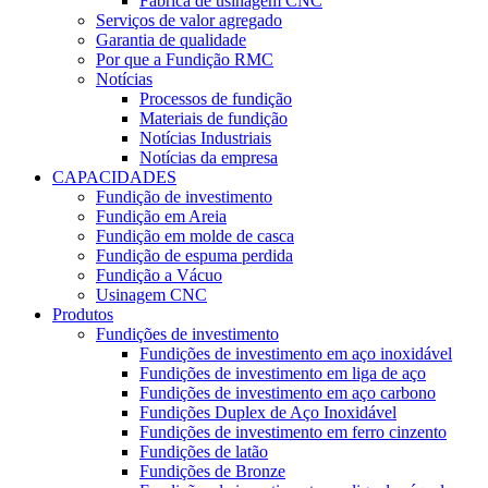
Fábrica de usinagem CNC
Serviços de valor agregado
Garantia de qualidade
Por que a Fundição RMC
Notícias
Processos de fundição
Materiais de fundição
Notícias Industriais
Notícias da empresa
CAPACIDADES
Fundição de investimento
Fundição em Areia
Fundição em molde de casca
Fundição de espuma perdida
Fundição a Vácuo
Usinagem CNC
Produtos
Fundições de investimento
Fundições de investimento em aço inoxidável
Fundições de investimento em liga de aço
Fundições de investimento em aço carbono
Fundições Duplex de Aço Inoxidável
Fundições de investimento em ferro cinzento
Fundições de latão
Fundições de Bronze