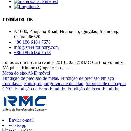
contato
us
Nº 600, Zhujiang Road, Huangdao, Qingdao, Shandong,
China 266520
+86 186 6184 7678
info@steel-foundry.com
+86 186 6184 7678
Todos os direitos reservados 2010-2025 ©RMC Casting Foundry |
Máquinas Rinborn Qingdao Co., Ltd
Mapa do site
-
AMP móvel
Fundição de precisão de metal
,
Fundição de precisão em aço
inoxidável
,
Fundição por gravidade de latão
,
Serviços de usinagem
CNC
,
Fundição de Ferro Fundido
,
Fundição de Ferro Fundido
,
Enviar e-mail
whatsapp