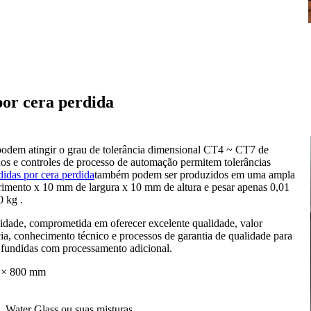
or cera perdida
 podem atingir o grau de tolerância dimensional CT4 ~ CT7 de
s e controles de processo de automação permitem tolerâncias
didas por cera perdida
também podem ser produzidos em uma ampla
imento x 10 mm de largura x 10 mm de altura e pesar apenas 0,01
 kg .
lidade, comprometida em oferecer excelente qualidade, valor
ia, conhecimento técnico e processos de garantia de qualidade para
 fundidas com processamento adicional.
 × 800 mm
l, Water Glass ou suas misturas.