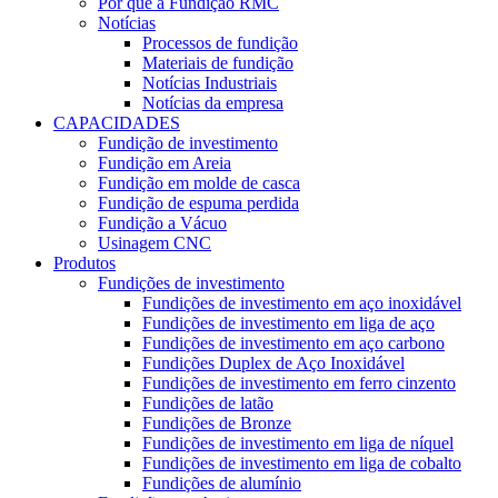
Por que a Fundição RMC
Notícias
Processos de fundição
Materiais de fundição
Notícias Industriais
Notícias da empresa
CAPACIDADES
Fundição de investimento
Fundição em Areia
Fundição em molde de casca
Fundição de espuma perdida
Fundição a Vácuo
Usinagem CNC
Produtos
Fundições de investimento
Fundições de investimento em aço inoxidável
Fundições de investimento em liga de aço
Fundições de investimento em aço carbono
Fundições Duplex de Aço Inoxidável
Fundições de investimento em ferro cinzento
Fundições de latão
Fundições de Bronze
Fundições de investimento em liga de níquel
Fundições de investimento em liga de cobalto
Fundições de alumínio