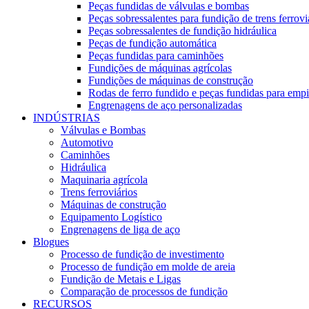
Peças fundidas de válvulas e bombas
Peças sobressalentes para fundição de trens ferrovi
Peças sobressalentes de fundição hidráulica
Peças de fundição automática
Peças fundidas para caminhões
Fundições de máquinas agrícolas
Fundições de máquinas de construção
Rodas de ferro fundido e peças fundidas para empi
Engrenagens de aço personalizadas
INDÚSTRIAS
Válvulas e Bombas
Automotivo
Caminhões
Hidráulica
Maquinaria agrícola
Trens ferroviários
Máquinas de construção
Equipamento Logístico
Engrenagens de liga de aço
Blogues
Processo de fundição de investimento
Processo de fundição em molde de areia
Fundição de Metais e Ligas
Comparação de processos de fundição
RECURSOS