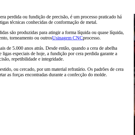
ra perdida ou fundição de precisão, é um processo praticado há
tigas técnicas conhecidas de conformação de metal.
das são produzidas para atingir a forma líquida ou quase líquida,
nto, torneamento ou outros
Usinagem CNC
processo.
is de 5.000 anos atrás. Desde então, quando a cera de abelha
 e ligas especiais de hoje, a fundição por cera perdida garante a
são, repetibilidade e integridade.
stido, ou cercado, por um material refratário. Os padrões de cera
rtar as forças encontradas durante a confecção do molde.