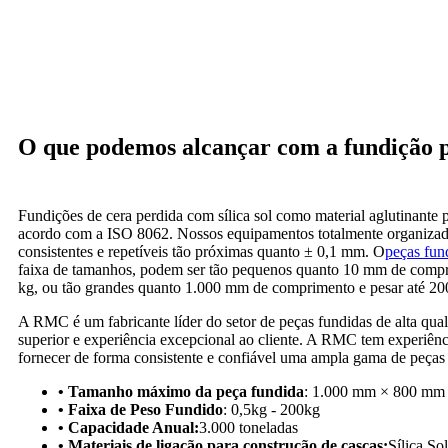
O que podemos alcançar com a fundição p
Fundições de cera perdida com sílica sol como material aglutinante
acordo com a ISO 8062. Nossos equipamentos totalmente organizado
consistentes e repetíveis tão próximas quanto ± 0,1 mm. O
peças fun
faixa de tamanhos, podem ser tão pequenos quanto 10 mm de compr
kg, ou tão grandes quanto 1.000 mm de comprimento e pesar até 200
A RMC é um fabricante líder do setor de peças fundidas de alta qua
superior e experiência excepcional ao cliente. A RMC tem experiênc
fornecer de forma consistente e confiável uma ampla gama de peças
• Tamanho máximo da peça fundida
: 1.000 mm × 800 mm
• Faixa de Peso Fundido
: 0,5kg - 200kg
• Capacidade Anual:
3.000 toneladas
• Materiais de ligação para construção de cascas:
Sílica So