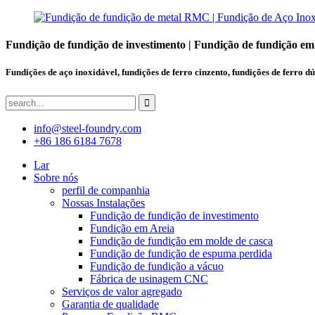
Fundição de fundição de investimento | Fundição de fundição em
Fundições de aço inoxidável, fundições de ferro cinzento, fundições de ferro dú
info@steel-foundry.com
+86 186 6184 7678
Lar
Sobre nós
perfil de companhia
Nossas Instalações
Fundição de fundição de investimento
Fundição em Areia
Fundição de fundição em molde de casca
Fundição de fundição de espuma perdida
Fundição de fundição a vácuo
Fábrica de usinagem CNC
Serviços de valor agregado
Garantia de qualidade