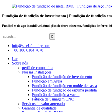
Fundição de fundição de investimento | Fundição de fundição em
Fundições de aço inoxidável, fundições de ferro cinzento, fundições de ferro dú
info@steel-foundry.com
+86 186 6184 7678
Lar
Sobre nós
perfil de companhia
Nossas Instalações
Fundição de fundição de investimento
Fundição em Areia
Fundição de fundição em molde de casca
Fundição de fundição de espuma perdida
Fundição de fundição a vácuo
Fábrica de usinagem CNC
Serviços de valor agregado
Garantia de qualidade