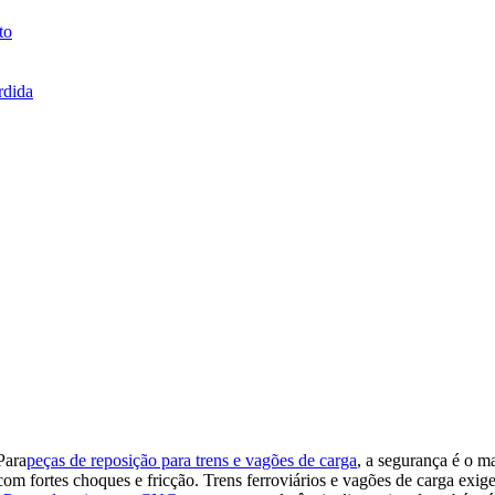
to
rdida
Para
peças de reposição para trens e vagões de carga
, a segurança é o ma
com fortes choques e fricção. Trens ferroviários e vagões de carga exig