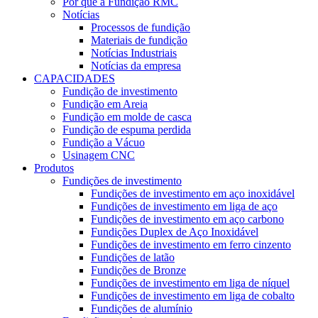
Por que a Fundição RMC
Notícias
Processos de fundição
Materiais de fundição
Notícias Industriais
Notícias da empresa
CAPACIDADES
Fundição de investimento
Fundição em Areia
Fundição em molde de casca
Fundição de espuma perdida
Fundição a Vácuo
Usinagem CNC
Produtos
Fundições de investimento
Fundições de investimento em aço inoxidável
Fundições de investimento em liga de aço
Fundições de investimento em aço carbono
Fundições Duplex de Aço Inoxidável
Fundições de investimento em ferro cinzento
Fundições de latão
Fundições de Bronze
Fundições de investimento em liga de níquel
Fundições de investimento em liga de cobalto
Fundições de alumínio