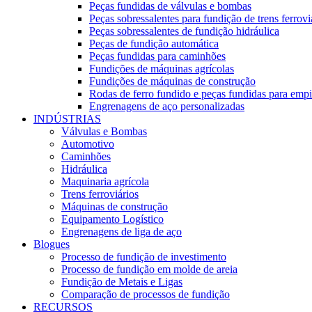
Peças fundidas de válvulas e bombas
Peças sobressalentes para fundição de trens ferrovi
Peças sobressalentes de fundição hidráulica
Peças de fundição automática
Peças fundidas para caminhões
Fundições de máquinas agrícolas
Fundições de máquinas de construção
Rodas de ferro fundido e peças fundidas para empi
Engrenagens de aço personalizadas
INDÚSTRIAS
Válvulas e Bombas
Automotivo
Caminhões
Hidráulica
Maquinaria agrícola
Trens ferroviários
Máquinas de construção
Equipamento Logístico
Engrenagens de liga de aço
Blogues
Processo de fundição de investimento
Processo de fundição em molde de areia
Fundição de Metais e Ligas
Comparação de processos de fundição
RECURSOS