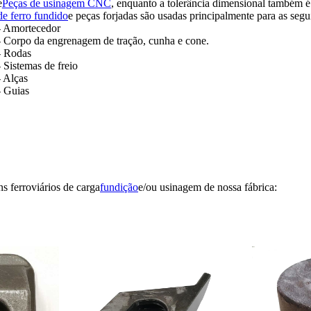
e
Peças de usinagem CNC
, enquanto a tolerância dimensional também é
de ferro fundido
e peças forjadas são usadas principalmente para as segu
- Amortecedor
- Corpo da engrenagem de tração, cunha e cone.
- Rodas
- Sistemas de freio
- Alças
- Guias
s ferroviários de carga
fundição
e/ou usinagem de nossa fábrica: