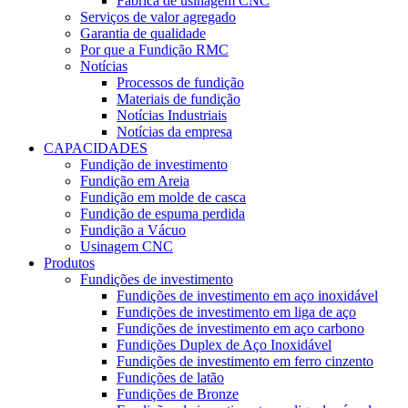
Fábrica de usinagem CNC
Serviços de valor agregado
Garantia de qualidade
Por que a Fundição RMC
Notícias
Processos de fundição
Materiais de fundição
Notícias Industriais
Notícias da empresa
CAPACIDADES
Fundição de investimento
Fundição em Areia
Fundição em molde de casca
Fundição de espuma perdida
Fundição a Vácuo
Usinagem CNC
Produtos
Fundições de investimento
Fundições de investimento em aço inoxidável
Fundições de investimento em liga de aço
Fundições de investimento em aço carbono
Fundições Duplex de Aço Inoxidável
Fundições de investimento em ferro cinzento
Fundições de latão
Fundições de Bronze