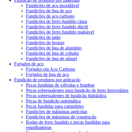
Fundição de produtos por materiais
Fundições de aço inoxidável
Fundições de liga de aço
Fundições de aço carbono
Fundições de ferro fundido cinza
Fundições de ferro fundido dúctil
Fundições de ferro fundido maleável
Fundições de latão
Fundições de bronze
Fundições de liga de alumínio
Fundições de liga de cobalto
Fundições de liga de níquel
Forjados de aço
Forjados em Aço Carbono
Forjados de liga de aço
Fundição de produtos por aplicação
Peças fundidas de válvulas e bombas
Peças sobressalentes para fundição de trens ferroviários
Peças sobressalentes de fundição hidráulica
Peças de fundição automática
Peças fundidas para caminhões
Fundições de máquinas agrícolas
Fundições de máquinas de construção
Rodas de ferro fundido e peças fundidas para
empilhadeiras