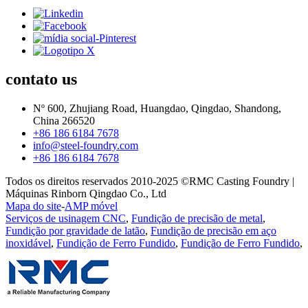
contato
us
Nº 600, Zhujiang Road, Huangdao, Qingdao, Shandong,
China 266520
+86 186 6184 7678
info@steel-foundry.com
+86 186 6184 7678
Todos os direitos reservados 2010-2025 ©RMC Casting Foundry |
Máquinas Rinborn Qingdao Co., Ltd
Mapa do site
-
AMP móvel
Serviços de usinagem CNC
,
Fundição de precisão de metal
,
Fundição por gravidade de latão
,
Fundição de precisão em aço
inoxidável
,
Fundição de Ferro Fundido
,
Fundição de Ferro Fundido
,