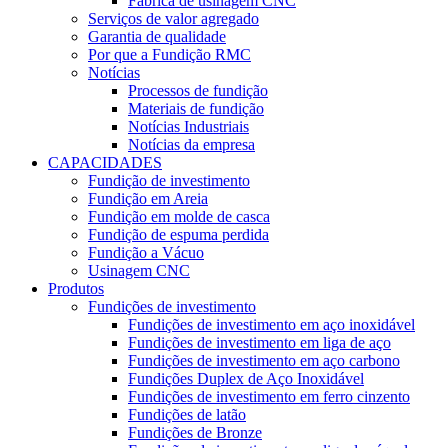
Fábrica de usinagem CNC
Serviços de valor agregado
Garantia de qualidade
Por que a Fundição RMC
Notícias
Processos de fundição
Materiais de fundição
Notícias Industriais
Notícias da empresa
CAPACIDADES
Fundição de investimento
Fundição em Areia
Fundição em molde de casca
Fundição de espuma perdida
Fundição a Vácuo
Usinagem CNC
Produtos
Fundições de investimento
Fundições de investimento em aço inoxidável
Fundições de investimento em liga de aço
Fundições de investimento em aço carbono
Fundições Duplex de Aço Inoxidável
Fundições de investimento em ferro cinzento
Fundições de latão
Fundições de Bronze