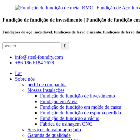
Fundição de fundição de investimento | Fundição de fundição em
Fundições de aço inoxidável, fundições de ferro cinzento, fundições de ferro dú
info@steel-foundry.com
+86 186 6184 7678
Lar
Sobre nós
perfil de companhia
Nossas Instalações
Fundição de fundição de investimento
Fundição em Areia
Fundição de fundição em molde de casca
Fundição de fundição de espuma perdida
Fundição de fundição a vácuo
Fábrica de usinagem CNC
Serviços de valor agregado
Garantia de qualidade