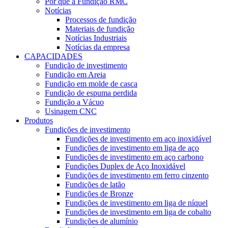
Por que a Fundição RMC
Notícias
Processos de fundição
Materiais de fundição
Notícias Industriais
Notícias da empresa
CAPACIDADES
Fundição de investimento
Fundição em Areia
Fundição em molde de casca
Fundição de espuma perdida
Fundição a Vácuo
Usinagem CNC
Produtos
Fundições de investimento
Fundições de investimento em aço inoxidável
Fundições de investimento em liga de aço
Fundições de investimento em aço carbono
Fundições Duplex de Aço Inoxidável
Fundições de investimento em ferro cinzento
Fundições de latão
Fundições de Bronze
Fundições de investimento em liga de níquel
Fundições de investimento em liga de cobalto
Fundições de alumínio