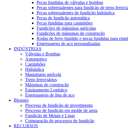
Peças fundidas de válvulas e bombas
Peças sobressalentes para fundição de trens ferrovi
Peças sobressalentes de fundição hidráulica
Peças de fundição automática
Peças fundidas para caminhões
Fundições de máquinas agrícolas
Fundições de máquinas de construção
Rodas de ferro fundido e peças fundidas para empi
Engrenagens de aço personalizadas
INDÚSTRIAS
Válvulas e Bombas
Automotivo
Caminhões
Hidráulica
Maquinaria agrícola
Trens ferroviários
Máquinas de construção
Equipamento Logístico
Engrenagens de liga de aço
Blogues
Processo de fundição de investimento
Processo de fundição em molde de areia
Fundição de Metais e Ligas
Comparação de processos de fundição
RECURSOS