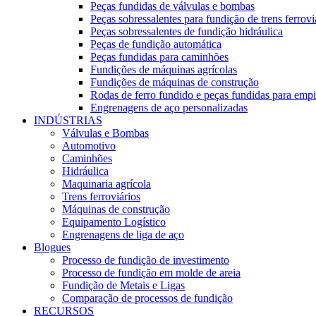
Peças fundidas de válvulas e bombas
Peças sobressalentes para fundição de trens ferrovi
Peças sobressalentes de fundição hidráulica
Peças de fundição automática
Peças fundidas para caminhões
Fundições de máquinas agrícolas
Fundições de máquinas de construção
Rodas de ferro fundido e peças fundidas para empi
Engrenagens de aço personalizadas
INDÚSTRIAS
Válvulas e Bombas
Automotivo
Caminhões
Hidráulica
Maquinaria agrícola
Trens ferroviários
Máquinas de construção
Equipamento Logístico
Engrenagens de liga de aço
Blogues
Processo de fundição de investimento
Processo de fundição em molde de areia
Fundição de Metais e Ligas
Comparação de processos de fundição
RECURSOS