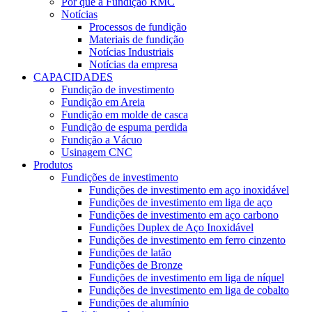
Por que a Fundição RMC
Notícias
Processos de fundição
Materiais de fundição
Notícias Industriais
Notícias da empresa
CAPACIDADES
Fundição de investimento
Fundição em Areia
Fundição em molde de casca
Fundição de espuma perdida
Fundição a Vácuo
Usinagem CNC
Produtos
Fundições de investimento
Fundições de investimento em aço inoxidável
Fundições de investimento em liga de aço
Fundições de investimento em aço carbono
Fundições Duplex de Aço Inoxidável
Fundições de investimento em ferro cinzento
Fundições de latão
Fundições de Bronze
Fundições de investimento em liga de níquel
Fundições de investimento em liga de cobalto
Fundições de alumínio