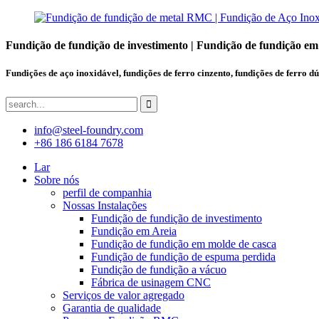
Fundição de fundição de investimento | Fundição de fundição em
Fundições de aço inoxidável, fundições de ferro cinzento, fundições de ferro dú
info@steel-foundry.com
+86 186 6184 7678
Lar
Sobre nós
perfil de companhia
Nossas Instalações
Fundição de fundição de investimento
Fundição em Areia
Fundição de fundição em molde de casca
Fundição de fundição de espuma perdida
Fundição de fundição a vácuo
Fábrica de usinagem CNC
Serviços de valor agregado
Garantia de qualidade