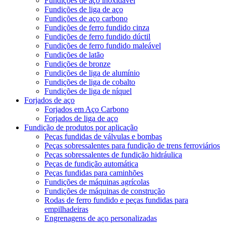
Fundições de aço inoxidável
Fundições de liga de aço
Fundições de aço carbono
Fundições de ferro fundido cinza
Fundições de ferro fundido dúctil
Fundições de ferro fundido maleável
Fundições de latão
Fundições de bronze
Fundições de liga de alumínio
Fundições de liga de cobalto
Fundições de liga de níquel
Forjados de aço
Forjados em Aço Carbono
Forjados de liga de aço
Fundição de produtos por aplicação
Peças fundidas de válvulas e bombas
Peças sobressalentes para fundição de trens ferroviários
Peças sobressalentes de fundição hidráulica
Peças de fundição automática
Peças fundidas para caminhões
Fundições de máquinas agrícolas
Fundições de máquinas de construção
Rodas de ferro fundido e peças fundidas para
empilhadeiras
Engrenagens de aço personalizadas