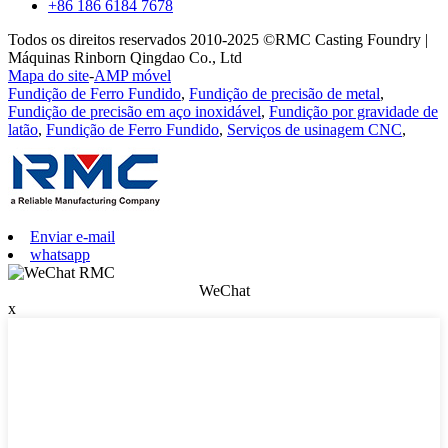
+86 186 6184 7678
Todos os direitos reservados 2010-2025 ©RMC Casting Foundry |
Máquinas Rinborn Qingdao Co., Ltd
Mapa do site
-
AMP móvel
Fundição de Ferro Fundido
,
Fundição de precisão de metal
,
Fundição de precisão em aço inoxidável
,
Fundição por gravidade de
latão
,
Fundição de Ferro Fundido
,
Serviços de usinagem CNC
,
Enviar e-mail
whatsapp
WeChat
x