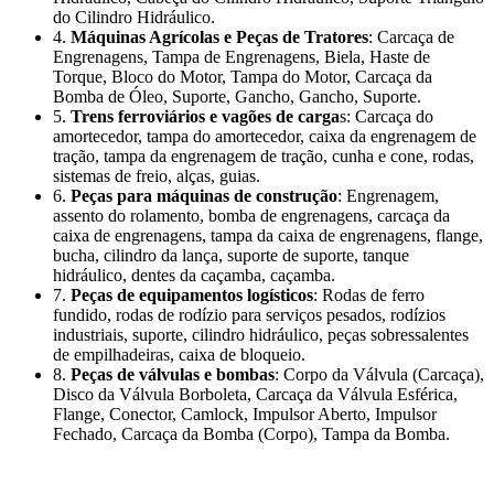
do Cilindro Hidráulico.
4.
Máquinas Agrícolas e Peças de Tratores
: Carcaça de
Engrenagens, Tampa de Engrenagens, Biela, Haste de
Torque, Bloco do Motor, Tampa do Motor, Carcaça da
Bomba de Óleo, Suporte, Gancho, Gancho, Suporte.
5.
Trens ferroviários e vagões de carga
s: Carcaça do
amortecedor, tampa do amortecedor, caixa da engrenagem de
tração, tampa da engrenagem de tração, cunha e cone, rodas,
sistemas de freio, alças, guias.
6.
Peças para máquinas de construção
: Engrenagem,
assento do rolamento, bomba de engrenagens, carcaça da
caixa de engrenagens, tampa da caixa de engrenagens, flange,
bucha, cilindro da lança, suporte de suporte, tanque
hidráulico, dentes da caçamba, caçamba.
7.
Peças de equipamentos logísticos
: Rodas de ferro
fundido, rodas de rodízio para serviços pesados, rodízios
industriais, suporte, cilindro hidráulico, peças sobressalentes
de empilhadeiras, caixa de bloqueio.
8.
Peças de válvulas e bombas
: Corpo da Válvula (Carcaça),
Disco da Válvula Borboleta, Carcaça da Válvula Esférica,
Flange, Conector, Camlock, Impulsor Aberto, Impulsor
Fechado, Carcaça da Bomba (Corpo), Tampa da Bomba.