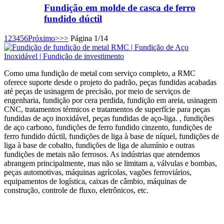
Fundição em molde de casca de ferro
fundido dúctil
1
2
3
4
5
6
Próximo>
>>
Página 1/14
Como uma fundição de metal com serviço completo, a RMC
oferece suporte desde o projeto do padrão, peças fundidas acabadas
até peças de usinagem de precisão, por meio de serviços de
engenharia, fundição por cera perdida, fundição em areia, usinagem
CNC, tratamentos térmicos e tratamentos de superfície para peças
fundidas de aço inoxidável, peças fundidas de aço-liga. , fundições
de aço carbono, fundições de ferro fundido cinzento, fundições de
ferro fundido dúctil, fundições de liga à base de níquel, fundições de
liga à base de cobalto, fundições de liga de alumínio e outras
fundições de metais não ferrosos. As indústrias que atendemos
abrangem principalmente, mas não se limitam a, válvulas e bombas,
peças automotivas, máquinas agrícolas, vagões ferroviários,
equipamentos de logística, caixas de câmbio, máquinas de
construção, controle de fluxo, eletrônicos, etc.