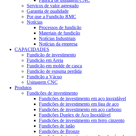
Fábrica de usinagem CNC
Serviços de valor agregado
Garantia de qualidade
Por que a Fundição RMC
Notícias
Processos de fundição
Materiais de fundição
Notícias Industriais
Notícias da empresa
CAPACIDADES
Fundição de investimento
Fundição em Areia
Fundição em molde de casca
Fundição de espuma perdida
Fundição a Vácuo
Usinagem CNC
Produtos
Fundições de investimento
Fundições de investimento em aço inoxidável
Fundições de investimento em liga de aço
Fundições de investimento em aço carbono
Fundições Duplex de Aço Inoxidável
Fundições de investimento em ferro cinzento
Fundições de latão
Fundições de Bronze