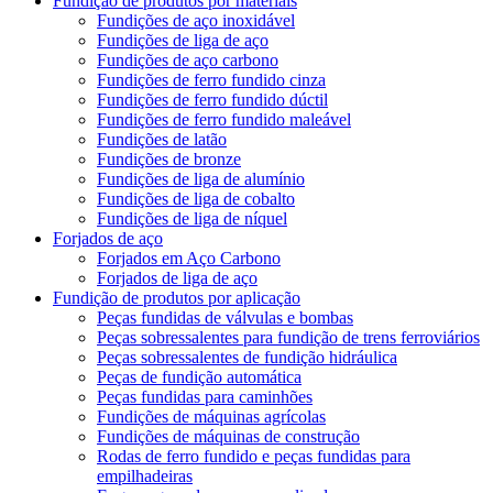
Fundição de produtos por materiais
Fundições de aço inoxidável
Fundições de liga de aço
Fundições de aço carbono
Fundições de ferro fundido cinza
Fundições de ferro fundido dúctil
Fundições de ferro fundido maleável
Fundições de latão
Fundições de bronze
Fundições de liga de alumínio
Fundições de liga de cobalto
Fundições de liga de níquel
Forjados de aço
Forjados em Aço Carbono
Forjados de liga de aço
Fundição de produtos por aplicação
Peças fundidas de válvulas e bombas
Peças sobressalentes para fundição de trens ferroviários
Peças sobressalentes de fundição hidráulica
Peças de fundição automática
Peças fundidas para caminhões
Fundições de máquinas agrícolas
Fundições de máquinas de construção
Rodas de ferro fundido e peças fundidas para
empilhadeiras