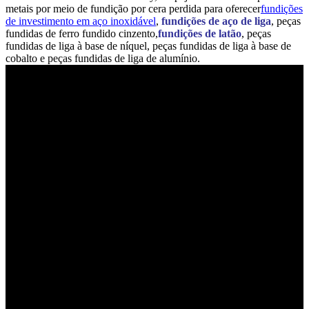
metais por meio de fundição por cera perdida para oferecer
fundições
de investimento em aço inoxidável
,
fundições de aço de liga
, peças
fundidas de ferro fundido cinzento,
fundições de latão
, peças
fundidas de liga à base de níquel, peças fundidas de liga à base de
cobalto e peças fundidas de liga de alumínio.