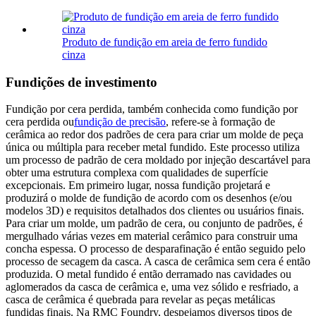
Produto de fundição em areia de ferro fundido
cinza
Fundições de investimento
Fundição por cera perdida, também conhecida como fundição por
cera perdida ou
fundição de precisão
, refere-se à formação de
cerâmica ao redor dos padrões de cera para criar um molde de peça
única ou múltipla para receber metal fundido. Este processo utiliza
um processo de padrão de cera moldado por injeção descartável para
obter uma estrutura complexa com qualidades de superfície
excepcionais.
Em primeiro lugar, nossa fundição projetará e
produzirá o molde de fundição de acordo com os desenhos (e/ou
modelos 3D) e requisitos detalhados dos clientes ou usuários finais.
Para criar um molde, um padrão de cera, ou conjunto de padrões, é
mergulhado várias vezes em material cerâmico para construir uma
concha espessa. O processo de desparafinação é então seguido pelo
processo de secagem da casca. A casca de cerâmica sem cera é então
produzida. O metal fundido é então derramado nas cavidades ou
aglomerados da casca de cerâmica e, uma vez sólido e resfriado, a
casca de cerâmica é quebrada para revelar as peças metálicas
fundidas finais.
Na RMC Foundry, despejamos diversos tipos de