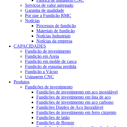
Fábrica de usinagem CNC
Serviços de valor agregado
Garantia de qualidade
Por que a Fundição RMC
Notícias
Processos de fundição
Materiais de fundição
Notícias Industriais
Notícias da empresa
CAPACIDADES
Fundição de investimento
Fundição em Areia
Fundição em molde de casca
Fundição de espuma perdida
Fundição a Vácuo
Usinagem CNC
Produtos
Fundições de investimento
Fundições de investimento em aço inoxidável
Fundições de investimento em liga de aço
Fundições de investimento em aço carbono
Fundições Duplex de Aço Inoxidável
Fundições de investimento em ferro cinzento
Fundições de latão
Fundições de Bronze