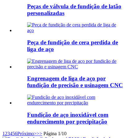
Peças de válvula de fundição de latão
personalizadas
Peça de fundição de cera perdida de
liga de aço
Engrenagem de liga de aço por
fundição de precisão e usinagem CNC
Fundição de aço inoxidável com
endurecimento por precipitação
1
2
3
4
5
6
Próximo>
>>
Página 1/10