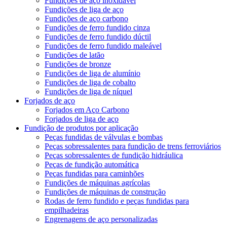
Fundições de aço inoxidável
Fundições de liga de aço
Fundições de aço carbono
Fundições de ferro fundido cinza
Fundições de ferro fundido dúctil
Fundições de ferro fundido maleável
Fundições de latão
Fundições de bronze
Fundições de liga de alumínio
Fundições de liga de cobalto
Fundições de liga de níquel
Forjados de aço
Forjados em Aço Carbono
Forjados de liga de aço
Fundição de produtos por aplicação
Peças fundidas de válvulas e bombas
Peças sobressalentes para fundição de trens ferroviários
Peças sobressalentes de fundição hidráulica
Peças de fundição automática
Peças fundidas para caminhões
Fundições de máquinas agrícolas
Fundições de máquinas de construção
Rodas de ferro fundido e peças fundidas para
empilhadeiras
Engrenagens de aço personalizadas