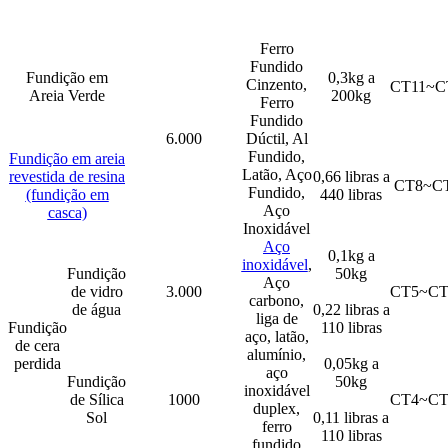
Ferro
Fundido
Fundição em
0,3kg a
Cinzento,
CT11~C
Areia Verde
200kg
Ferro
Fundido
6.000
Dúctil, Al
Fundido,
Fundição em areia
Latão, Aço
revestida de resina
0,66 libras a
CT8~C
Fundido,
(fundição em
440 libras
Aço
casca)
Inoxidável
Aço
0,1kg a
inoxidável
,
Fundição
50kg
Aço
de vidro
3.000
CT5~CT
carbono,
de água
0,22 libras a
liga de
Fundição
110 libras
aço, latão,
de cera
alumínio,
perdida
0,05kg a
aço
Fundição
50kg
inoxidável
de Sílica
1000
CT4~CT
duplex,
Sol
0,11 libras a
ferro
110 libras
fundido