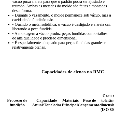
vácuo puxa a areia para que o padrão possa ser ajustado e
retirado. Ambas as metades do molde são feitas e montadas
desta forma.
• Durante o vazamento, o molde permanece sob vácuo, mas a
cavidade de fundição não.
• Quando o metal solidifica, o vácuo é desligado e a areia cai,
liberando a peça fundida.
• A moldagem a vácuo produz peças fundidas com detalhes
de alta qualidade e precisão dimensional.
• É especialmente adequado para peças fundidas grandes e
relativamente planas.
Capacidades de elenco na RMC
Grau 
Processo de
Capacidade
Materiais
Peso de
tolerân
fundição
Anual/Toneladas
Principais
lançamento
dimensi
(ISO 80