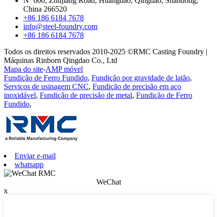
Nº 600, Zhujiang Road, Huangdao, Qingdao, Shandong,
China 266520
+86 186 6184 7678
info@steel-foundry.com
+86 186 6184 7678
Todos os direitos reservados 2010-2025 ©RMC Casting Foundry |
Máquinas Rinborn Qingdao Co., Ltd
Mapa do site
-
AMP móvel
Fundição de Ferro Fundido
,
Fundição por gravidade de latão
,
Serviços de usinagem CNC
,
Fundição de precisão em aço
inoxidável
,
Fundição de precisão de metal
,
Fundição de Ferro
Fundido
,
Enviar e-mail
whatsapp
WeChat
x