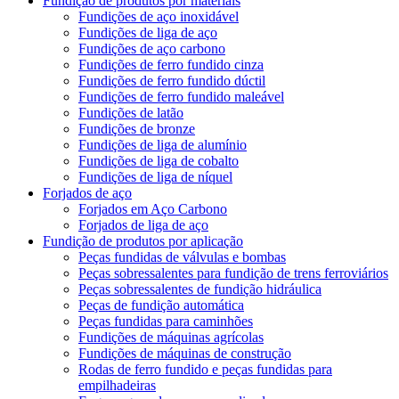
Fundição de produtos por materiais
Fundições de aço inoxidável
Fundições de liga de aço
Fundições de aço carbono
Fundições de ferro fundido cinza
Fundições de ferro fundido dúctil
Fundições de ferro fundido maleável
Fundições de latão
Fundições de bronze
Fundições de liga de alumínio
Fundições de liga de cobalto
Fundições de liga de níquel
Forjados de aço
Forjados em Aço Carbono
Forjados de liga de aço
Fundição de produtos por aplicação
Peças fundidas de válvulas e bombas
Peças sobressalentes para fundição de trens ferroviários
Peças sobressalentes de fundição hidráulica
Peças de fundição automática
Peças fundidas para caminhões
Fundições de máquinas agrícolas
Fundições de máquinas de construção
Rodas de ferro fundido e peças fundidas para
empilhadeiras