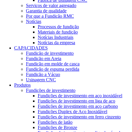
Fábrica de usinagem CNC
Serviços de valor agregado
Garantia de qualidade
Por que a Fundição RMC
Notícias
Processos de fundição
Materiais de fundição
Notícias Industriais
Notícias da empresa
CAPACIDADES
Fundição de investimento
Fundição em Areia
Fundição em molde de casca
Fundição de espuma perdida
Fundição a Vácuo
Usinagem CNC
Produtos
Fundições de investimento
Fundições de investimento em aço inoxidável
Fundições de investimento em liga de aço
Fundições de investimento em aço carbono
Fundições Duplex de Aço Inoxidável
Fundições de investimento em ferro cinzento
Fundições de latão
Fundições de Bronze