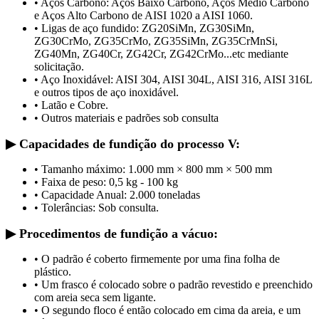
• Aços Carbono: Aços Baixo Carbono, Aços Médio Carbono
e Aços Alto Carbono de AISI 1020 a AISI 1060.
• Ligas de aço fundido: ZG20SiMn, ZG30SiMn,
ZG30CrMo, ZG35CrMo, ZG35SiMn, ZG35CrMnSi,
ZG40Mn, ZG40Cr, ZG42Cr, ZG42CrMo...etc mediante
solicitação.
• Aço Inoxidável: AISI 304, AISI 304L, AISI 316, AISI 316L
e outros tipos de aço inoxidável.
• Latão e Cobre.
• Outros materiais e padrões sob consulta
▶ Capacidades de fundição do processo V:
• Tamanho máximo: 1.000 mm × 800 mm × 500 mm
• Faixa de peso: 0,5 kg - 100 kg
• Capacidade Anual: 2.000 toneladas
• Tolerâncias: Sob consulta.
▶ Procedimentos de fundição a vácuo:
• O padrão é coberto firmemente por uma fina folha de
plástico.
• Um frasco é colocado sobre o padrão revestido e preenchido
com areia seca sem ligante.
• O segundo floco é então colocado em cima da areia, e um