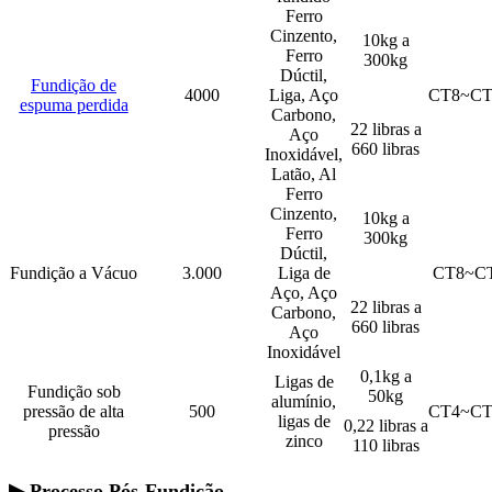
Ferro
Cinzento,
10kg a
Ferro
300kg
Dúctil,
Fundição de
4000
Liga, Aço
CT8~CT
espuma perdida
Carbono,
22 libras a
Aço
660 libras
Inoxidável,
Latão, Al
Ferro
Cinzento,
10kg a
Ferro
300kg
Dúctil,
Fundição a Vácuo
3.000
Liga de
CT8~C
Aço, Aço
22 libras a
Carbono,
660 libras
Aço
Inoxidável
0,1kg a
Ligas de
Fundição sob
50kg
alumínio,
pressão de alta
500
CT4~CT
ligas de
0,22 libras a
pressão
zinco
110 libras
▶ Processo Pós-Fundição