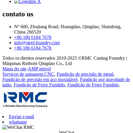
contato
us
Nº 600, Zhujiang Road, Huangdao, Qingdao, Shandong,
China 266520
+86 186 6184 7678
info@steel-foundry.com
+86 186 6184 7678
Todos os direitos reservados 2010-2025 ©RMC Casting Foundry |
Máquinas Rinborn Qingdao Co., Ltd
Mapa do site
-
AMP móvel
Serviços de usinagem CNC
,
Fundição de precisão de metal
,
Fundição de precisão em aço inoxidável
,
Fundição por gravidade de
latão
,
Fundição de Ferro Fundido
,
Fundição de Ferro Fundido
,
Enviar e-mail
whatsapp
WeChat