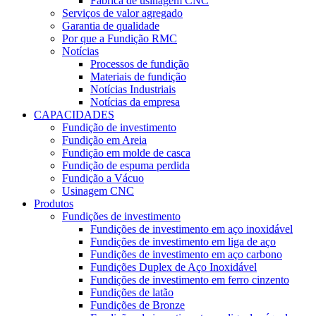
Fábrica de usinagem CNC
Serviços de valor agregado
Garantia de qualidade
Por que a Fundição RMC
Notícias
Processos de fundição
Materiais de fundição
Notícias Industriais
Notícias da empresa
CAPACIDADES
Fundição de investimento
Fundição em Areia
Fundição em molde de casca
Fundição de espuma perdida
Fundição a Vácuo
Usinagem CNC
Produtos
Fundições de investimento
Fundições de investimento em aço inoxidável
Fundições de investimento em liga de aço
Fundições de investimento em aço carbono
Fundições Duplex de Aço Inoxidável
Fundições de investimento em ferro cinzento
Fundições de latão
Fundições de Bronze