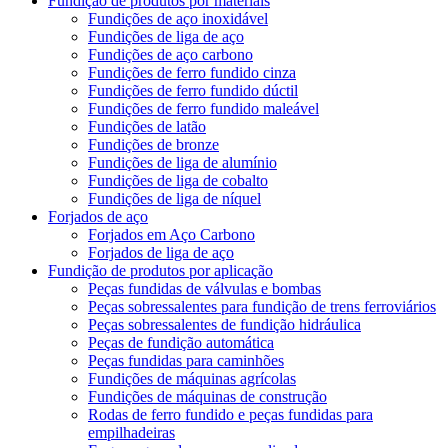
Fundição de produtos por materiais
Fundições de aço inoxidável
Fundições de liga de aço
Fundições de aço carbono
Fundições de ferro fundido cinza
Fundições de ferro fundido dúctil
Fundições de ferro fundido maleável
Fundições de latão
Fundições de bronze
Fundições de liga de alumínio
Fundições de liga de cobalto
Fundições de liga de níquel
Forjados de aço
Forjados em Aço Carbono
Forjados de liga de aço
Fundição de produtos por aplicação
Peças fundidas de válvulas e bombas
Peças sobressalentes para fundição de trens ferroviários
Peças sobressalentes de fundição hidráulica
Peças de fundição automática
Peças fundidas para caminhões
Fundições de máquinas agrícolas
Fundições de máquinas de construção
Rodas de ferro fundido e peças fundidas para
empilhadeiras